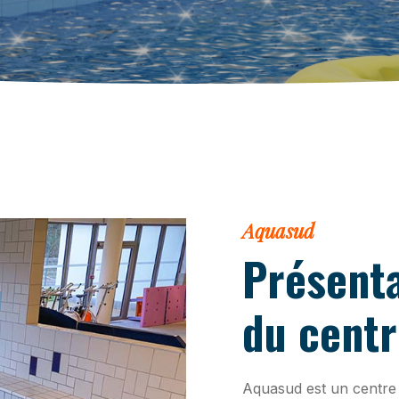
Aquasud
Présent
du centr
Aquasud est un centre