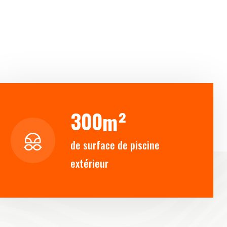
3
0
0
m²
de surface de piscine
extérieur