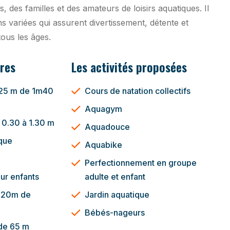
, des familles et des amateurs de loisirs aquatiques. Il
ns variées qui assurent divertissement, détente et
tous les âges.
res
Les activités proposées
e 25 m de 1m40
Cours de natation collectifs
Aquagym
 0.30 à 1.30 m
Aquadouce
ique
Aquabike
Perfectionnement en groupe
ur enfants
adulte et enfant
0.20m de
Jardin aquatique
Bébés-nageurs
de 65 m